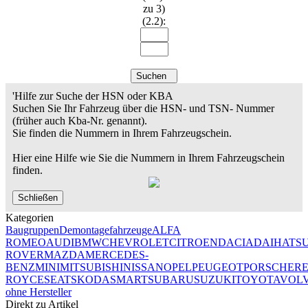
zu 3)
(2.2):
Suchen
'Hilfe zur Suche der HSN oder KBA
Suchen Sie Ihr Fahrzeug über die HSN- und TSN- Nummer
(früher auch Kba-Nr. genannt).
Sie finden die Nummern in Ihrem Fahrzeugschein.
Hier eine Hilfe wie Sie die Nummern in Ihrem Fahrzeugschein
finden.
Schließen
Kategorien
Baugruppen
Demontagefahrzeuge
ALFA
ROMEO
AUDI
BMW
CHEVROLET
CITROEN
DACIA
DAIHATS
ROVER
MAZDA
MERCEDES-
BENZ
MINI
MITSUBISHI
NISSAN
OPEL
PEUGEOT
PORSCHE
R
ROYCE
SEAT
SKODA
SMART
SUBARU
SUZUKI
TOYOTA
VOL
ohne Hersteller
Direkt zu Artikel