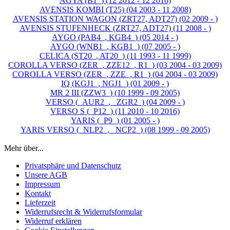
AGYA (B1_) (12 2012 - 12 2016)
AVENSIS KOMBI (T25) (04 2003 - 11 2008)
AVENSIS STATION WAGON (ZRT27, ADT27) (02 2009 - )
AVENSIS STUFENHECK (ZRT27, ADT27) (11 2008 - )
AYGO (PAB4_, KGB4_) (05 2014 - )
AYGO (WNB1_, KGB1_) (07 2005 - )
CELICA (ST20_, AT20_) (11 1993 - 11 1999)
COROLLA VERSO (ZER_, ZZE12_, R1_) (03 2004 - 03 2009)
COROLLA VERSO (ZER_, ZZE_, R1_) (04 2004 - 03 2009)
IQ (KGJ1_, NGJ1_) (01 2009 - )
MR 2 III (ZZW3_) (10 1999 - 09 2005)
VERSO (_AUR2_, _ZGR2_) (04 2009 - )
VERSO S (_P12_) (11 2010 - 10 2016)
YARIS (_P9_) (01 2005 - )
YARIS VERSO (_NLP2_, _NCP2_) (08 1999 - 09 2005)
Mehr über...
Privatsphäre und Datenschutz
Unsere AGB
Impressum
Kontakt
Lieferzeit
Widerrufsrecht & Widerrufsformular
Widerruf erklären