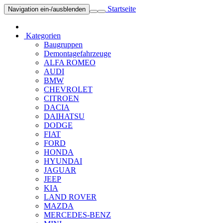
Startseite
Navigation ein-/ausblenden
Kategorien
Baugruppen
Demontagefahrzeuge
ALFA ROMEO
AUDI
BMW
CHEVROLET
CITROEN
DACIA
DAIHATSU
DODGE
FIAT
FORD
HONDA
HYUNDAI
JAGUAR
JEEP
KIA
LAND ROVER
MAZDA
MERCEDES-BENZ