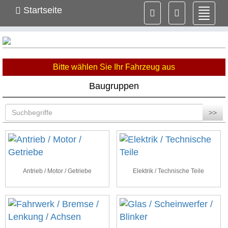
Startseite
Navig
ein-/
Bitte wählen Sie Ihr Fahrzeug aus
Baugruppen
>>
Antrieb / Motor / Getriebe
Elektrik / Technische Teile