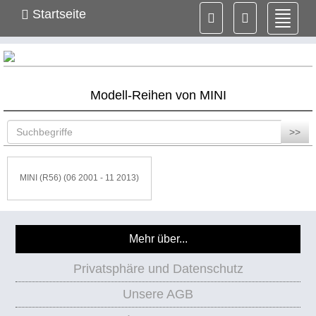
Startseite
Navig
ein-/
Modell-Reihen von MINI
>>
MINI (R56) (06 2001 - 11 2013)
Mehr über...
Privatsphäre und Datenschutz
Unsere AGB