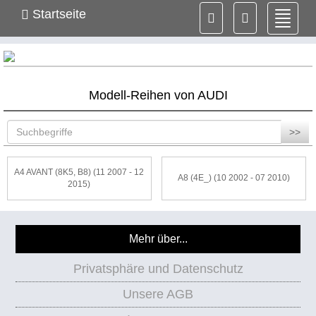
Startseite
Navig
ein-/
Modell-Reihen von AUDI
>>
A4 AVANT (8K5, B8) (11 2007 - 12
A8 (4E_) (10 2002 - 07 2010)
2015)
Mehr über...
Privatsphäre und Datenschutz
Unsere AGB