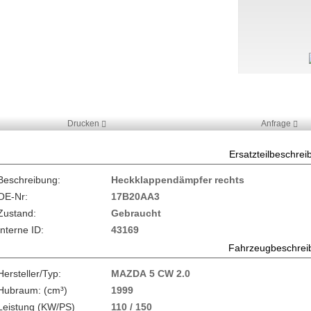
Drucken
Anfrage
Ersatzteilbeschre
Beschreibung:
Heckklappendämpfer rechts
OE-Nr:
17B20AA3
Zustand:
Gebraucht
Interne ID:
43169
Fahrzeugbeschrei
Hersteller/Typ:
MAZDA 5 CW 2.0
Hubraum: (cm³)
1999
Leistung (KW/PS)
110 / 150