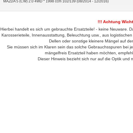
MAZDA 5 (CW) 2.0 4WD * 1998 ccm 102/139 (08/2014 - 12/2016)
!!! Achtung Wichti
Hierbei handelt es sich um gebrauchte Ersatzteile! - keine Neuware. Da
Karosserieteile, Innenausstattung, Beleuchtung usw., aus logistischen
Dellen oder sonstige kleinere Mängel auf de
Sie müssen sich im Klaren sein das solche Gebrauchsspuren bei j
mängelfreis Ersatzteil haben möchten, empfeh
Dieser Hinweis bezieht sich nur auf die Optik und n