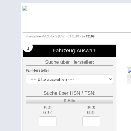
Startseite
»
MAZDA
»
5 (CW) (09 2010 - )
»
43169
Fahrzeug-Auswahl
Suche über Hersteller:
Fz.- Hersteller
Suche über HSN / TSN:
Hilfe
zu 2)
zu 3)
(2.1):
(2.2):