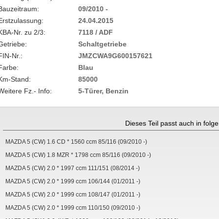
Bauzeitraum:
09/2010 -
Erstzulassung:
24.04.2015
KBA-Nr. zu 2/3:
7118 / ADF
Getriebe:
Schaltgetriebe
FIN-Nr.:
JMZCWA9G600157621
Farbe:
Blau
Km-Stand:
85000
Weitere Fz.- Info:
5-Türer, Benzin
Dieses Teil passt auch in fol
MAZDA 5 (CW) 1.6 CD * 1560 ccm 85/116 (09/2010 -)
MAZDA 5 (CW) 1.8 MZR * 1798 ccm 85/116 (09/2010 -)
MAZDA 5 (CW) 2.0 * 1997 ccm 111/151 (08/2014 -)
MAZDA 5 (CW) 2.0 * 1999 ccm 106/144 (01/2011 -)
MAZDA 5 (CW) 2.0 * 1999 ccm 108/147 (01/2011 -)
MAZDA 5 (CW) 2.0 * 1999 ccm 110/150 (09/2010 -)